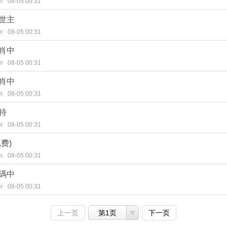
m
08-05 00:31
救世主
m
08-05 00:31
①肖中
m
08-05 00:31
二肖中
m
08-05 00:31
平特
m
08-05 00:31
费)
m
08-05 00:31
八碼中
m
08-05 00:31
上一页
第1页
下一页