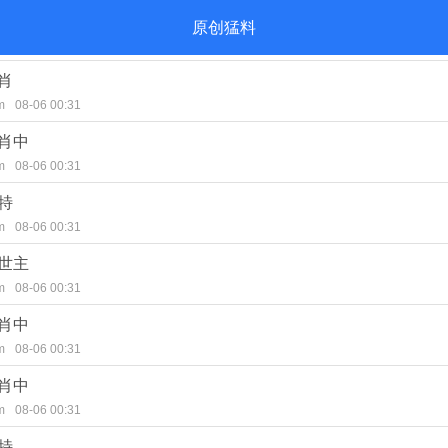
原创猛料
一肖
m
08-06 00:31
两肖中
m
08-06 00:31
中特
m
08-06 00:31
救世主
m
08-06 00:31
①肖中
m
08-06 00:31
二肖中
m
08-06 00:31
平特